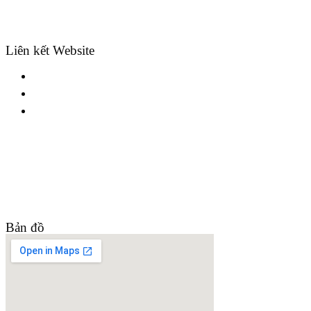
Ghi rõ nguồn: “mamnonthuchanhhoasen.edu.vn” khi phát hành
lại thông tin từ website này.
Liên kết Website
Trường CĐSP Trung ương
Vụ Giáo dục Mầm Non
Phòng GD&ĐT Ba Đình
Bản đồ