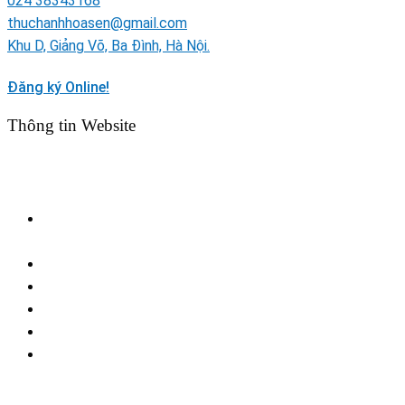
024 38343168
thuchanhhoasen@gmail.com
Khu D, Giảng Võ, Ba Đình, Hà Nội.
Đăng ký Online!
Thông tin Website
TRANG TIN ĐIỆN TỬ TRƯỜNG MẦM NON THỰC HÀNH
HOA SEN
Cơ quan chủ quản: Trường Cao đẳng Sư phạm Trung
ương.
Người chịu trách nhiệm chính: Phạm Thị Kim Huê
Địa chỉ: Khu D, Giảng Võ, Ba Đình, Hà Nội.
Điện thoại: (024) 38343168 – Hotline:0982354505
Email:
thuchanhhoasen@gmail.com
Website: http://mamnonthuchanhhoasen.cdsptw.edu.vn
http://
mamnonthuchanhhoasen.edu.vn