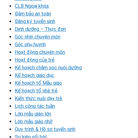
CLB Ngoại khóa
Đảm bảo an toàn
Đăng ký tuyển sinh
Dinh dưỡng – Thực đơn
Góc nhìn chuyên môn
Góc phụ huynh
Hoạt động chuyên môn
Hoạt động của trẻ
Kế hoạch chăm sóc nuôi dưỡng
Kế hoạch giáo dục
Kế hoạch tổ Mẫu giáo
Kế hoạch tổ nhà trẻ
Kiến thức nuôi dạy trẻ
Lịch công tác tuần
Lớp mẫu giáo lớn
Lớp mẫu giáo nhỡ
Quy trình & Hồ sơ tuyển sinh
Sự kiện nổi bật