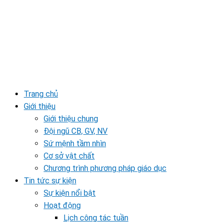
Trang chủ
Giới thiệu
Giới thiệu chung
Đội ngũ CB, GV, NV
Sứ mệnh tầm nhìn
Cơ sở vật chất
Chương trình phương pháp giáo dục
Tin tức sự kiện
Sự kiện nổi bật
Hoạt động
Lịch công tác tuần