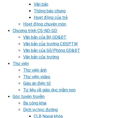
Văn bản
Thông báo chung
Hoạt động của trẻ
Hoạt động chuyên môn
Chương trình CS-ND-GD
Văn bản của Bộ GD&ĐT
Văn bản của trường CĐSPTW
Văn bản của Sở/Phòng GD&ĐT
Văn bản của trường
Thư viện
Thư viện ảnh
Thư viện video
Giáo án điện tử
Tư liệu về giáo dục mầm non
Góc tuyên truyền
Ba công khai
Dịch vụ học đường
CLB Ngoại khóa