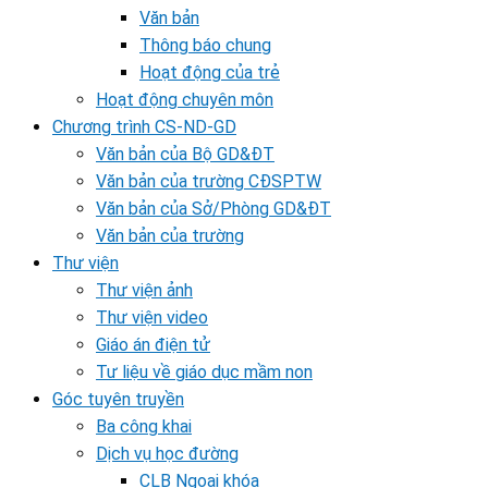
Văn bản
Thông báo chung
Hoạt động của trẻ
Hoạt động chuyên môn
Chương trình CS-ND-GD
Văn bản của Bộ GD&ĐT
Văn bản của trường CĐSPTW
Văn bản của Sở/Phòng GD&ĐT
Văn bản của trường
Thư viện
Thư viện ảnh
Thư viện video
Giáo án điện tử
Tư liệu về giáo dục mầm non
Góc tuyên truyền
Ba công khai
Dịch vụ học đường
CLB Ngoại khóa