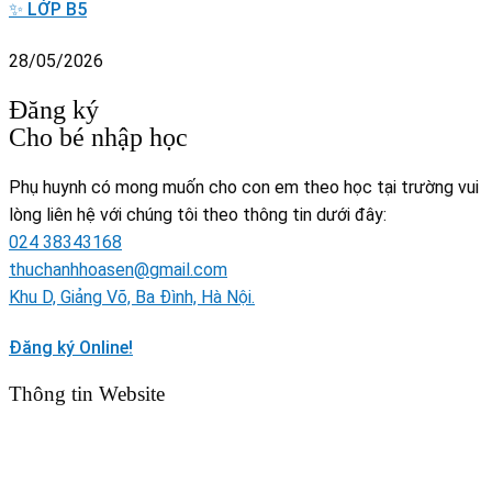
✨ LỚP B5
28/05/2026
Đăng ký
Cho bé nhập học
Phụ huynh có mong muốn cho con em theo học tại trường vui
lòng liên hệ với chúng tôi theo thông tin dưới đây:
024 38343168
thuchanhhoasen@gmail.com
Khu D, Giảng Võ, Ba Đình, Hà Nội.
Đăng ký Online!
Thông tin Website
TRANG TIN ĐIỆN TỬ TRƯỜNG MẦM NON THỰC HÀNH
HOA SEN