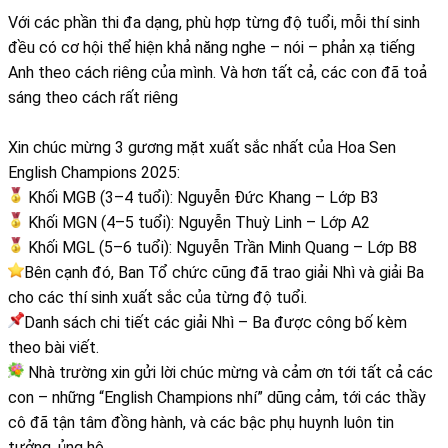
Với các phần thi đa dạng, phù hợp từng độ tuổi, mỗi thí sinh
đều có cơ hội thể hiện khả năng nghe – nói – phản xạ tiếng
Anh theo cách riêng của mình. Và hơn tất cả, các con đã toả
sáng theo cách rất riêng
Xin chúc mừng 3 gương mặt xuất sắc nhất của Hoa Sen
English Champions 2025:
Khối MGB (3–4 tuổi): Nguyễn Đức Khang – Lớp B3
Khối MGN (4–5 tuổi): Nguyễn Thuỳ Linh – Lớp A2
Khối MGL (5–6 tuổi): Nguyễn Trần Minh Quang – Lớp B8
Bên cạnh đó, Ban Tổ chức cũng đã trao giải Nhì và giải Ba
cho các thí sinh xuất sắc của từng độ tuổi.
Danh sách chi tiết các giải Nhì – Ba được công bố kèm
theo bài viết.
Nhà trường xin gửi lời chúc mừng và cảm ơn tới tất cả các
con – những “English Champions nhí” dũng cảm, tới các thầy
cô đã tận tâm đồng hành, và các bậc phụ huynh luôn tin
tưởng, ủng hộ.