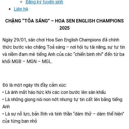
Đăng ký tuyển sinh
Liên hệ
CHẶNG “TỎA SÁNG” – HOA SEN ENGLISH CHAMPIONS
2025
Ngày 29/01, sân chơi Hoa Sen English Champions đã chính
thức bước vào chặng Toả sáng – nơi hội tụ tài năng, sự tự tin
và niềm đam mê tiếng Anh của các “chiến binh nhí” đến từ ba
khối MGB – MGN – MGL.
Đó là một ngày thi đầy cảm xúc:
• Là ánh mắt háo hức khi các con bước lên sân khấu
• Là những giọng nói non nớt nhưng tự tin cất lên bằng tiếng
Anh
• Là sự nỗ lực, bản lĩnh và tinh thần “dám thử – dám thể hiện”
của từng bạn nhỏ