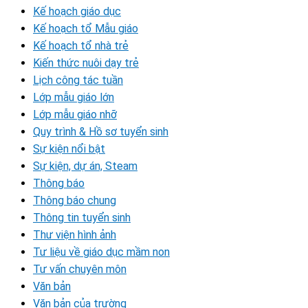
Kế hoạch giáo dục
Kế hoạch tổ Mẫu giáo
Kế hoạch tổ nhà trẻ
Kiến thức nuôi dạy trẻ
Lịch công tác tuần
Lớp mẫu giáo lớn
Lớp mẫu giáo nhỡ
Quy trình & Hồ sơ tuyển sinh
Sự kiện nổi bật
Sự kiện, dự án, Steam
Thông báo
Thông báo chung
Thông tin tuyển sinh
Thư viện hình ảnh
Tư liệu về giáo dục mầm non
Tư vấn chuyên môn
Văn bản
Văn bản của trường