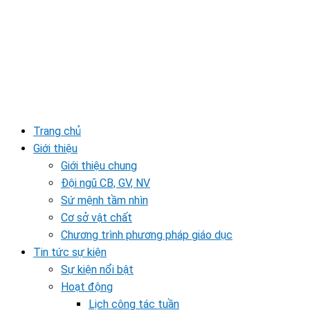
Trang chủ
Giới thiệu
Giới thiệu chung
Đội ngũ CB, GV, NV
Sứ mệnh tầm nhìn
Cơ sở vật chất
Chương trình phương pháp giáo dục
Tin tức sự kiện
Sự kiện nổi bật
Hoạt động
Lịch công tác tuần